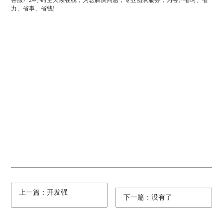
客服7*24小时全天候在线，为您解决问题，专业团队服务，为客户省时、省
力、省事、省钱!
上一篇：开发强
下一篇：没有了